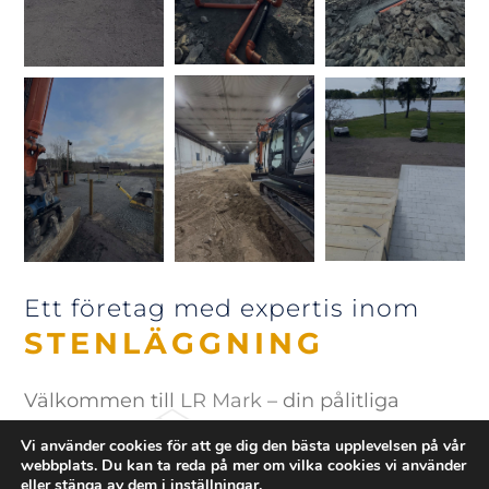
Ett företag med expertis inom
STENLÄGGNING
Välkommen till
LR Mark
– din pålitliga
partner för gräv- och markarbeten i Grums.
Vi använder cookies för att ge dig den bästa upplevelsen på vår
webbplats. Du kan ta reda på mer om vilka cookies vi använder
Vi är ett engagerat företag med bred
eller stänga av dem i
inställningar
.