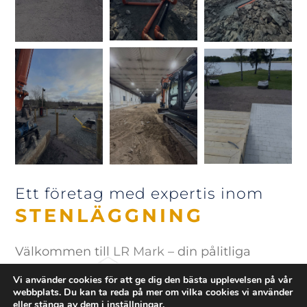
Ett företag med expertis inom
STENLÄGGNING
Välkommen till
LR Mark
– din pålitliga
partner för gräv- och markarbeten i Grums.
Vi använder cookies för att ge dig den bästa upplevelsen på vår
webbplats. Du kan ta reda på mer om vilka cookies vi använder
Vi är ett engagerat företag med bred
eller stänga av dem i
inställningar
.