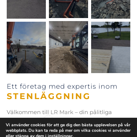
Ett företag med expertis inom
STENLÄGGNING
Välkommen till
LR Mark
– din pålitliga
partner för gräv- och markarbeten i Kil. Vi är
Vi använder cookies för att ge dig den bästa upplevelsen på vår
webbplats. Du kan ta reda på mer om vilka cookies vi använder
ett engagerat företag med bred erfarenhet
eller stänga av dem i
inställningar
.