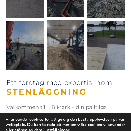
Ett företag med expertis inom
STENLÄGGNING
Välkommen till
LR Mark
– din pålitliga
partner för gräv- och markarbeten i Kil. Vi är
Vi använder cookies för att ge dig den bästa upplevelsen på vår
webbplats. Du kan ta reda på mer om vilka cookies vi använder
ett engagerat företag med bred erfarenhet
eller stänga av dem i
inställningar
.