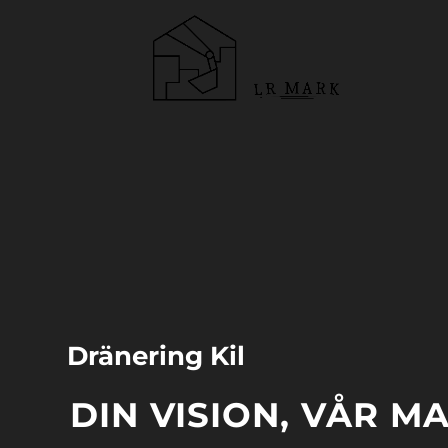
Videospelare
Dränering Kil
DIN VISION, VÅR M