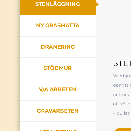
STENLÄGGNING
NY GRÄSMATTA
DRÄNERING
ST
STÖDMUR
Vi erbju
gångstig
V/A ARBETEN
rätt und
att välj
GRÄVARBETEN
– du får