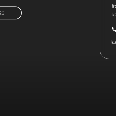
å
SS
ko