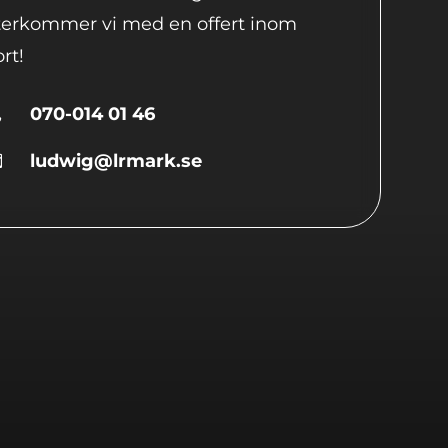
terkommer vi med en offert inom
rt!
070-014 01 46

ludwig@lrmark.se
