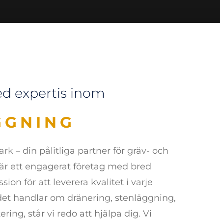
ed expertis inom
ING
ark
– din pålitliga partner för gräv- och
 är ett engagerat företag med bred
ion för att leverera kvalitet i varje
det handlar om dränering, stenläggning,
ering, står vi redo att hjälpa dig. Vi