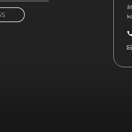
å
SS
ko