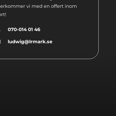
terkommer vi med en offert inom
rt!
070-014 01 46

ludwig@lrmark.se
