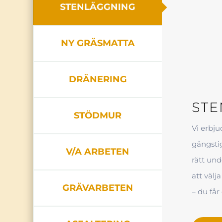
STENLÄGGNING
NY GRÄSMATTA
DRÄNERING
ST
STÖDMUR
Vi erbju
gångstig
V/A ARBETEN
rätt und
att välj
GRÄVARBETEN
– du får