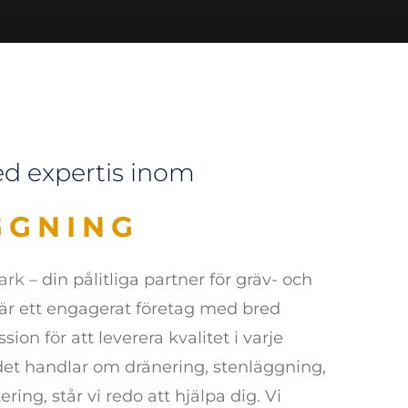
ed expertis inom
ING
ark
– din pålitliga partner för gräv- och
 är ett engagerat företag med bred
ion för att leverera kvalitet i varje
det handlar om dränering, stenläggning,
ering, står vi redo att hjälpa dig. Vi