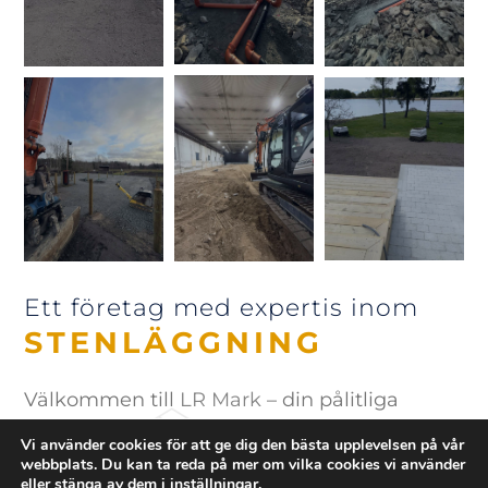
Ett företag med expertis inom
STENLÄGGNING
Välkommen till
LR Mark
– din pålitliga
partner för gräv- och markarbeten i Karlstad.
Vi använder cookies för att ge dig den bästa upplevelsen på vår
webbplats. Du kan ta reda på mer om vilka cookies vi använder
Vi är ett engagerat företag med bred
eller stänga av dem i
inställningar
.